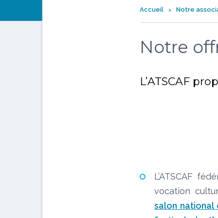
Accueil
Notre associ
Notre off
L’ATSCAF propos
L’ATSCAF fédér
vocation cultu
salon national