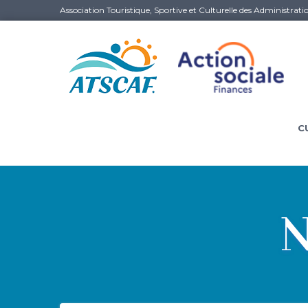
Association Touristique, Sportive et Culturelle des Administrati
C
N