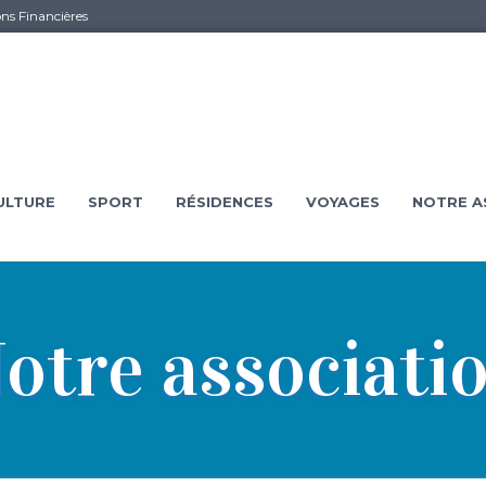
ons Financières
ULTURE
SPORT
RÉSIDENCES
VOYAGES
NOTRE A
otre associati