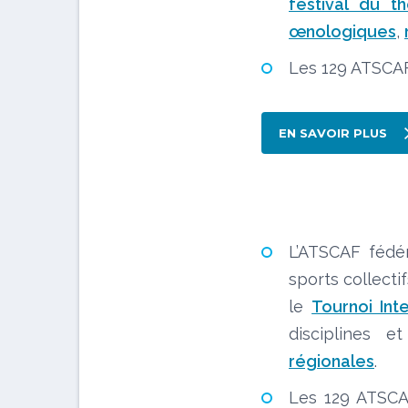
festival du th
œnologiques
,
Les 129 ATSCAF
EN SAVOIR PLUS
L’ATSCAF fédér
sports collectif
le
Tournoi Int
disciplines 
régionales
.
Les 129 ATSCA