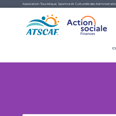
Association Touristique, Sportive et Culturelle des Administrati
C