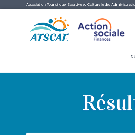
Association Touristique, Sportive et Culturelle des Administrati
C
Résul