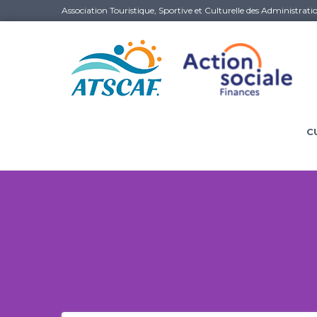
Association Touristique, Sportive et Culturelle des Administrati
C