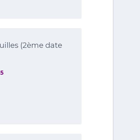
ouilles (2ème date
25