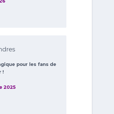
026
ndres
gique pour les fans de
 !
e 2025