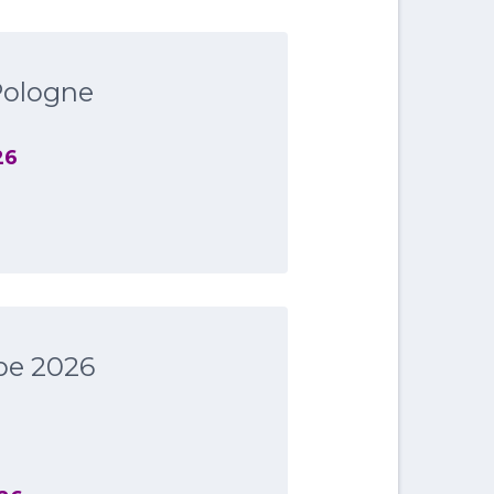
Pologne
26
be 2026