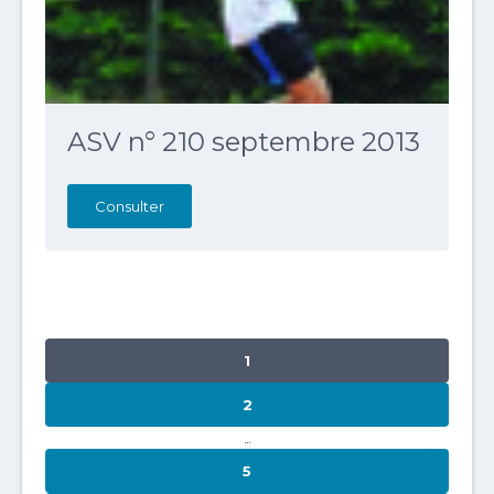
ASV n° 210 septembre 2013
Consulter
Navigation
PAGE
1
des
articles
PAGE
2
…
PAGE
5