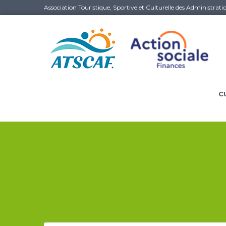
Association Touristique, Sportive et Culturelle des Administrati
C