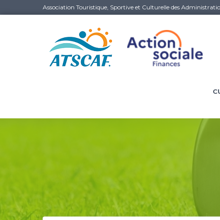
Association Touristique, Sportive et Culturelle des Administrati
C