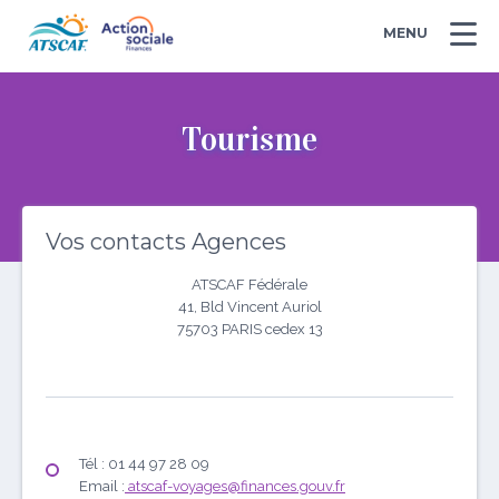
MENU
Tourisme
Vos contacts Agences
ATSCAF Fédérale
41, Bld Vincent Auriol
75703 PARIS cedex 13
Tél : 01 44 97 28 09
Email :
atscaf-voyages@finances.gouv.fr